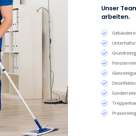
Unser Team
arbeiten.
Gebäuderei
Unterhaltsr
Grundreini
Fensterrei
Glasreinigu
Desinfektio
Sonderrein
Treppenhau
Praxisreini