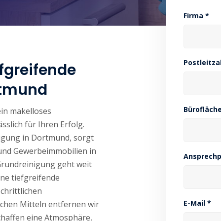
Firma *
Postleitza
fgreifende
rtmund
Bürofläche
ein makelloses
slich für Ihren Erfolg.
nigung in Dortmund, sorgt
 und Gewerbeimmobilien in
Ansprechp
Grundreinigung geht weit
ine tiefgreifende
hrittlichen
E-Mail *
chen Mitteln entfernen wir
chaffen eine Atmosphäre,