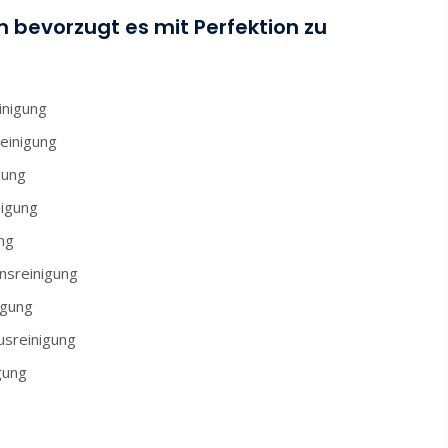
 bevorzugt es mit Perfektion zu
nigung
einigung
gung
nigung
ng
nsreinigung
igung
sreinigung
gung