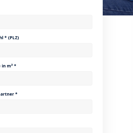
hl * (PLZ)
 in m² *
artner *